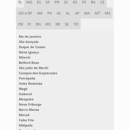
RJ
MG
ES
SP
PR
SC
RS
PE
BA
CE
GO e DF
AM
PA
AC
AL
AP
MA
MT
MS
PB
PI
RN
RO
RR
SE
TO
Rio de Janeiro
São Gonçalo
Duque de Caxias
Nova Iguaçu
Niterói
Belford Roxo
São João de Meriti
Campos dos Goytacazes
Petrópolis
Volta Redonda
Magé
Itaboraí
Mesquita
Nova Friburgo
Barra Mansa
Macaé
Cabo Frio
Nilópolis