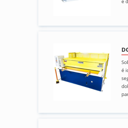
e 
D
So
é i
se
do
par