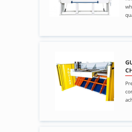
wh
qu
G
C
Pr
co
ac