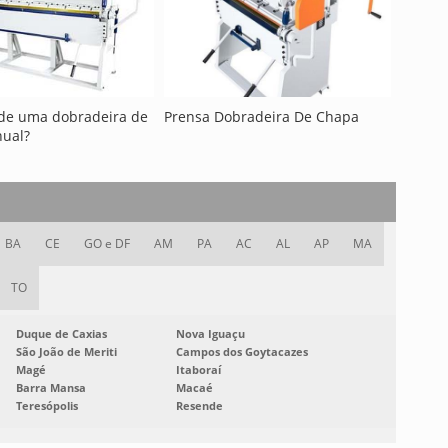
de uma dobradeira de
Prensa Dobradeira De Chapa
ual?
BA
CE
GO e DF
AM
PA
AC
AL
AP
MA
TO
Duque de Caxias
Nova Iguaçu
São João de Meriti
Campos dos Goytacazes
Magé
Itaboraí
Barra Mansa
Macaé
Teresópolis
Resende