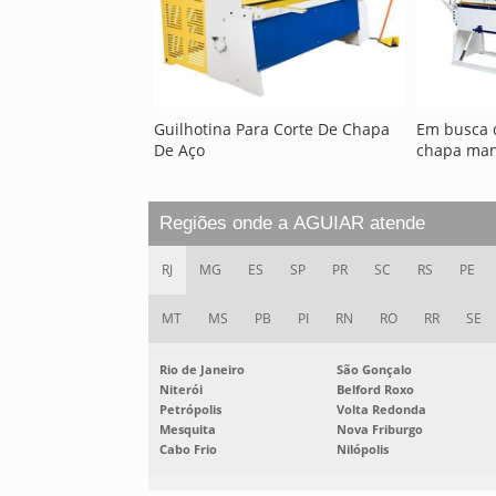
Guilhotina Para Corte De Chapa
Em busca 
De Aço
chapa man
Regiões onde a AGUIAR atende
RJ
MG
ES
SP
PR
SC
RS
PE
MT
MS
PB
PI
RN
RO
RR
SE
Rio de Janeiro
São Gonçalo
Niterói
Belford Roxo
Petrópolis
Volta Redonda
Mesquita
Nova Friburgo
Cabo Frio
Nilópolis