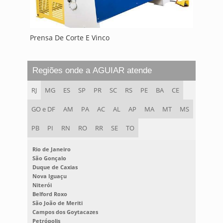
Prensa De Corte E Vinco
Regiões onde a AGUIAR atende
RJ
MG
ES
SP
PR
SC
RS
PE
BA
CE
GO e DF
AM
PA
AC
AL
AP
MA
MT
MS
PB
PI
RN
RO
RR
SE
TO
Rio de Janeiro
São Gonçalo
Duque de Caxias
Nova Iguaçu
Niterói
Belford Roxo
São João de Meriti
Campos dos Goytacazes
Petrópolis