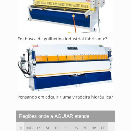
Em busca de guilhotina industrial fabricante?
Pensando em adquirir uma viradeira hidráulica?
Regiões onde a AGUIAR atende
RJ
MG
ES
SP
PR
SC
RS
PE
BA
CE