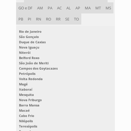
GO e DF
AM
PA
AC
AL
AP
MA
MT
MS
PB
PI
RN
RO
RR
SE
TO
Rio de Janeiro
São Gonçalo
Duque de Caxias
Nova Iguaçu
Niterói
Belford Roxo
São João de Meriti
Campos dos Goytacazes
Petrópolis
Volta Redonda
Magé
Itaboraí
Mesquita
Nova Friburgo
Barra Mansa
Macaé
Cabo Frio
Nilópolis
Teresópolis